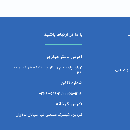
ا
با ما در ارتباط باشید
آدرس دفتر مرکزی:
تهران، پارک علم و فناوری دانشگاه شریف، واحد
 و صنعتی
421
شماره تلفن:
021-66064604
/
021-65013161
آدرس کارخانه:
قــزوین، شهـــــرک صــنعتی لـیا خــیابان نـوآوران