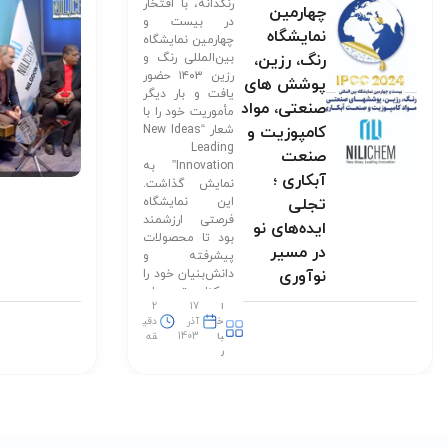
رنگدانه، با افتخار
چهارمین
در بیست و
نمایشگاه
چهارمین نمایشگاه
رنگ، رزین،
بین‌المللی رنگ و
رزین ۱۴۰۳ حضور
پوشش های
یافت و بار دیگر
صنعتی، مواد
مأموریت خود را با
کامپوزیت و
شعار “New Ideas
Leading
صنعت
Innovation” به
آبکاری ؛
نمایش گذاشت.
تجلی
این نمایشگاه
فرصتی ارزشمند
ایده‌های نو
بود تا محصولات
در مسیر
پیشرفته و
نوآوری
دانش‌بنیان خود را
در کنار برترین‌های
ا
17
2
صنعت به نمایش
خ
آذر
دقی
بگذاریم و
با
1403
قه
گام‌هایی مؤثر در
ر
[…]