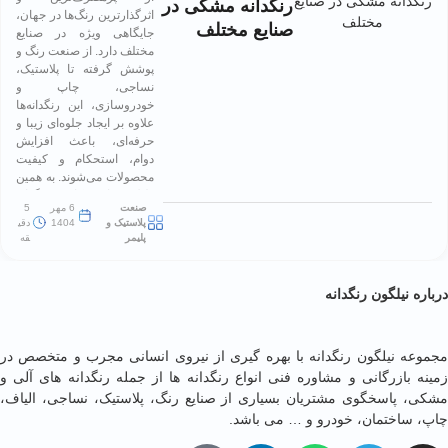
رنگدانه مشکی در
اثرگذارترین رنگ‌ها در جهان،
صنایع مختلف
جایگاهی ویژه در صنایع
مختلف دارد. از صنعت رنگ و
پوشش گرفته تا پلاستیک،
نساجی، چاپ و
خودروسازی، این رنگدانه‌ها
علاوه بر ایجاد جلوه‌ای زیبا و
حرفه‌ای، باعث افزایش
دوام، استحکام و کیفیت
محصولات می‌شوند. به همین
دلیل، شناخت کاربرد رنگدانه
صنعت
6 مهر
5
های مشکی در […]
پلاستیک و
1404
دقی
پلیمر
قه
ه نیلگون رنگدانه
ه نیلگون رنگدانه با بهره گیری از نیروی انسانی مجرب و متخصص در
 بازرگانی و مشاوره فنی انواع رنگدانه ­ها از جمله رنگدانه های آلی و
 پاسخگوی مشتریان بسیاری از صنایع رنگ، پلاستیک، نساجی، الیاف،
ساختمان، خودرو و … می­ باشد.