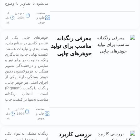
می‌شود تا تصاویر با وضوح
بالا و درخشندگی مناسب
صنعت
7 بهمن
4
[…]
چاپ و
1404
دقی
جوهر
قه
معرفی رنگدانه
جوهرهای چاپی یکی از
عناصر کلیدی در صنایع چاپ،
مناسب برای تولید
بسته بندی و تبلیغات هستند.
جوهرهای چاپی
کیفیت نهایی چاپ، ماندگاری
رنگ، مقاومت در برابر نور و
سایش و درخشندگی تصویر
همگی به فرمولاسیون دقیق
جوهر بستگی دارند. یکی از
اجزای اصلی هر جوهر چاپی،
رنگدانه یا پگمنت (Pigment)
است. انتخاب رنگدانه
مناسب نه‌تنها بر کیفیت چاپ
اثر […]
صنعت
22 تیر
6
چاپ و
1404
دقی
جوهر
قه
بررسی کاربرد
رنگدانه مشکی به‌عنوان یکی
از پرمصرف‌ترین و