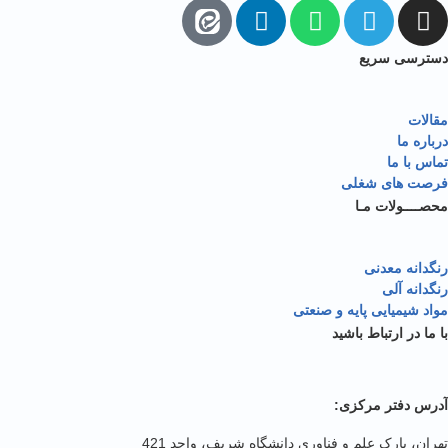
سی سریع
ت
 ما
با ما
 های شغلی
ــولات مـا
نه معدنی
نه آلی
شیمیایی پایه و صنعتی
در ارتباط باشید
دفتر مرکزی:
، پارک علم و فناوری دانشگاه شریف، واحد 421