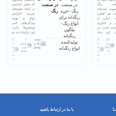
عت رنگ
که نقش اساسی
در صنعت
وب شده‌اند.
در ایجاد جلوه‌های
رنگ
ت هر قطره
بصری، افزایش
، دنیایی از
دوام و بهبود
م و فناوری
ویژگی‌های فنی
بیده است. در
پوشش‌ها دارند.
 این دنیا،
این ترکیبات به دو
دانه‌ها یا
دسته اصلی آلی و
15
6
صنعت
7
7
منت
معدنی تقسیم
تیر
د
رنگ و
اردیبه
د
(Pigment) قرار
می‌شوند که هر
140
ق
پوشش
شت
ق
ند؛ موادی که
یک با ویژگی‌های
4
ی
1404
ی
ق
 را به وجود
ق
خاص خود،
ه
ه
 آورند و به آن
کاربردهای
 می‌ دهند. در
متنوعی در صنایع
 […]
مختلف پیدا
کرده‌اند.
رنگدانه‌های آلی به
دلیل تنوع […]
ا
با ما در ارتباط باشید