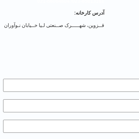
021-66064604
/
021-65013161
آدرس کارخانه:
قــزوین، شهـــــرک صــنعتی لـیا خــیابان نـوآوران