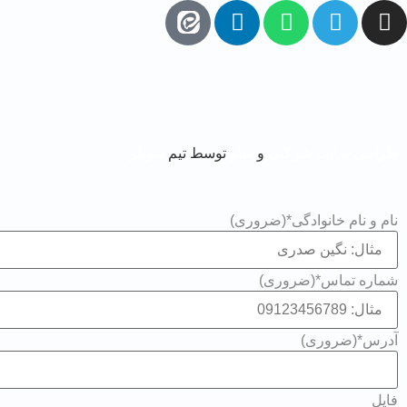
طراحی سایت شرکتی
و
سئو
توسط تیم
سوبلز
نام و نام خانوادگی*
(ضروری)
شماره تماس*
(ضروری)
آدرس*
(ضروری)
فایل